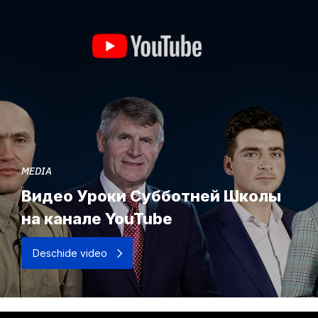
MEDIA
Видео Уроки Субботней Школы
на канале YouTube
Deschide video