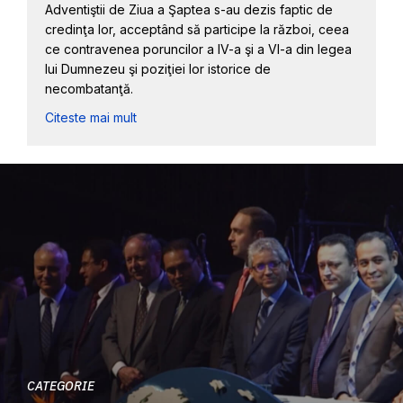
Adventiştii de Ziua a Şaptea s-au dezis faptic de
credinţa lor, acceptând să participe la război, ceea
ce contravenea poruncilor a IV-a şi a VI-a din legea
lui Dumnezeu şi poziţiei lor istorice de
necombatanţă.
Citeste mai mult
CATEGORIE