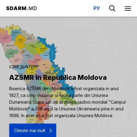
РУ
CINE SUNTEM?
AZSMR în Republica Moldova
Biserica AZSMR din r.Moldova a fost organizata in anul
1927, ca cimp misionar si facea parte din Uniunea
Dunareana. Dupa cel de al doilea razboi mondial "Campul
Moldovei" a fost alipit la Uniunea Ukraineana pina in anul
1998. In acel an a fost organizata Uniunea Moldova.
Citeste mai mult