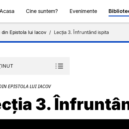
Acasa
Cine suntem?
Evenimente
Bibliot
i din Epistola lui Iacov
/
Lecția 3. Înfruntând ispita
ŢINUT
DIN EPISTOLA LUI IACOV
cția 3. Înfruntâ