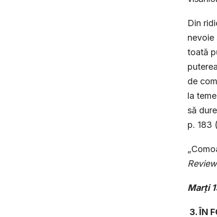
Din rid
nevoie 
toată p
puterea
de comp
la teme
să dure
p. 183 (
„Comoar
Review
Marți 
3. ÎN 