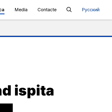
eca
Media
Contacte
Русский
nd ispita