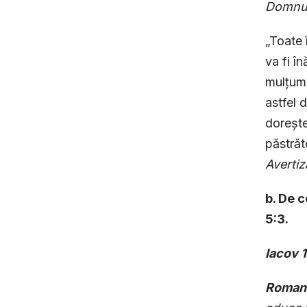
Domnulu
„Toate 
va fi î
mulțumi
astfel 
dorește
păstrăt
Avertiză
b. De 
5:3.
Iacov 1
Romani