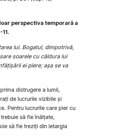
 doar perspectiva temporară a
-11.
țarea lui. Bogatul, dimpotrivă,
ăsare soarele cu căldura lui
fățișării ei piere; așa se va
e prima distrugere a lumii,
ați de lucrurile vizibile și
e. Pentru lucrurile care pier cu
 trebuie să fie înălțate,
ie să fie treziți din letargia