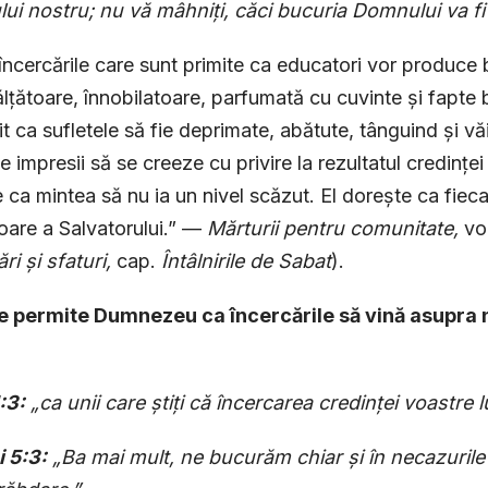
i nostru; nu vă mâhniți, căci bucuria Domnului va fi 
încercările care sunt primite ca educatori vor produce b
nălțătoare, înnobilatoare, parfumată cu cuvinte și fapte
t ca sufletele să fie deprimate, abătute, tânguind și v
de impresii să se creeze cu privire la rezultatul credin
 ca mintea să nu ia un nivel scăzut. El dorește ca fieca
oare a Salvatorului.” —
Mărturii pentru comunitate,
vol
ri și sfaturi,
cap.
Întâlnirile de Sabat
).
ce permite Dumnezeu ca încercările să vină asupra 
:3:
„ca unii care știți că încercarea credinței voastre 
 5:3:
„Ba mai mult, ne bucurăm chiar și în necazurile