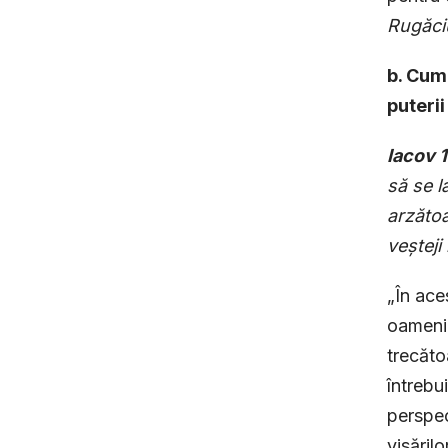
Rugăci
b. Cum
puterii
Iacov 1
să se l
arzătoa
veșteji
„În aces
oamenii 
trecăto
întrebui
perspect
visărilo