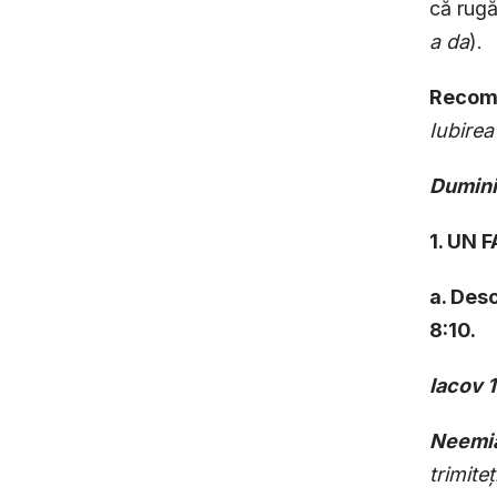
că rugă
a da
).
Recoma
Iubirea
Dumini
1. UN
a. Desc
8:10.
Iacov 1
Neemia
trimite