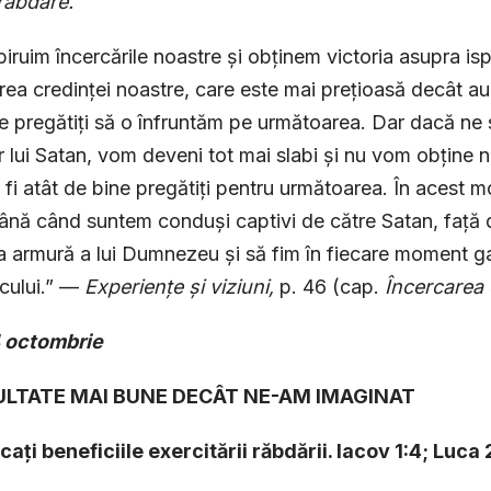
răbdare.”
iruim încercările noastre și obținem victoria asupra isp
rea credinței noastre, care este mai prețioasă decât aur
e pregătiți să o înfruntăm pe următoarea. Dar dacă ne
or lui Satan, vom deveni tot mai slabi și nu vom obține n
fi atât de bine pregătiți pentru următoarea. În acest 
până când suntem conduși captivi de către Satan, față d
a armură a lui Dumnezeu și să fim în fiecare moment ga
icului.” —
Experiențe și viziuni,
p. 46 (cap.
Încercarea 
4 octombrie
ZULTATE MAI BUNE DECÂT NE-AM IMAGINAT
icați beneficiile exercitării răbdării. Iacov 1:4; Luca 