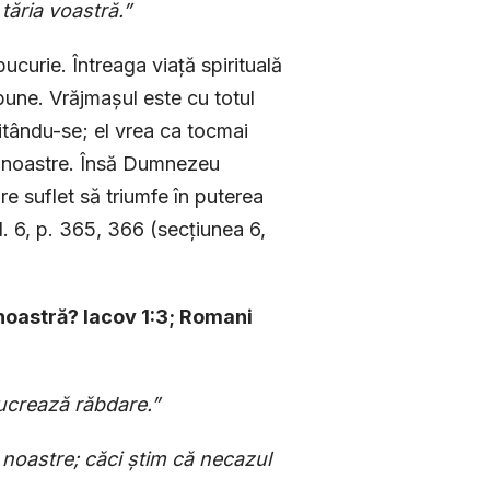
tăria voastră.”
ucurie. Întreaga viață spirituală
 bune. Vrăjmașul este cu totul
ăitându-se; el vrea ca tocmai
ței noastre. Însă Dumnezeu
re suflet să triumfe în puterea
. 6, p. 365, 366 (secțiunea 6,
noastră? Iacov 1:3; Romani
lucrează răbdare.”
 noastre; căci știm că necazul