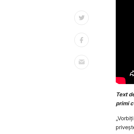
Text de
primi c
„Vorbiț
priveșt