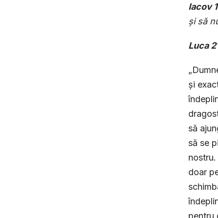
Iacov 
și să n
Luca 2
„Dumnez
și exac
îndepli
dragost
să ajun
să se p
nostru.
doar pe
schimbă
îndepli
pentru