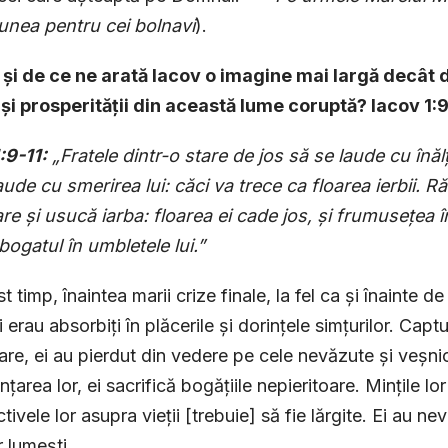
unea pentru cei bolnavi
).
 și de ce ne arată Iacov o imagine mai largă decât
 și prosperității din această lume coruptă? Iacov 1:9
:9-11:
„Fratele dintr-o stare de jos să se laude cu înăl
aude cu smerirea lui: căci va trece ca floarea ierbii. R
re și usucă iarba: floarea ei cade jos, și frumusețea în
 bogatul în umbletele lui.”
t timp, înaintea marii crize finale, la fel ca și înainte d
erau absorbiți în plăcerile și dorințele simțurilor. Captur
are, ei au pierdut din vedere pe cele nevăzute și veșnic
nțarea lor, ei sacrifică bogățiile nepieritoare. Mințile lor
ivele lor asupra vieții [trebuie] să fie lărgite. Ei au nevo
r lumești.