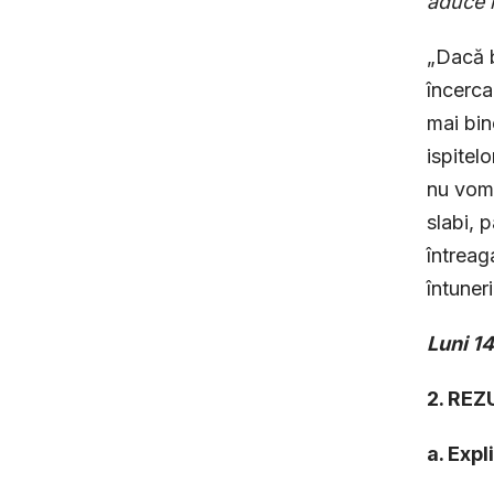
aduce 
„Dacă b
încerca
mai bin
ispitel
nu vom 
slabi, 
întreag
întuner
Luni 1
2. RE
a. Expl