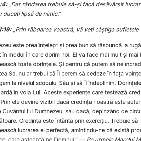
1:4:
„Dar răbdarea trebuie să-și facă desăvârșit lucrarea
u duceți lipsă de nimic.
”
1:19:
„Prin răbdarea voastră, vă veți câștiga sufletele 
eu este prea înțelept și prea bun să răspundă la rugăc
t în modul în care dorim noi. El va face mai mult și mai
nească toate dorințele. Și pentru că putem să ne încred
ea Sa, nu ar trebui să Îi cerem să cedeze în fața voințe
gem la nivelul scopului Său și să Îl îndeplinim. Dorințele
iardă în voia Lui. Aceste experiențe care testează cred
 Prin ele devine vizibil dacă credința noastră este aute
 Cuvântul lui Dumnezeu, sau dacă, depinzând de circu
toare. Credința este întărită prin exercițiu. Trebuie să
nească lucrarea ei perfectă, amintindu-ne că există prom
 cei care așteaptă pe Domnul.” —
Pe urmele Marelui M