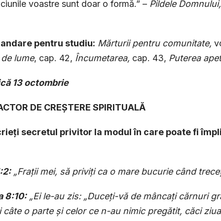
ciunile voastre sunt doar o formă.” –
Pildele Domnului,
ndare pentru studiu:
Mărturii pentru comunitate,
vo
 de lume
, cap. 42,
Încumetarea,
cap. 43,
Puterea apet
că 13 octombrie
 FACTOR DE CREȘTERE SPIRITUALĂ
rieți secretul privitor la modul în care poate fi împl
:2:
„Frații mei, să priviți ca o mare bucurie când treceți
 8:10:
„Ei le-au zis: „Duceți-vă de mâncați cărnuri gra
ți câte o parte și celor ce n-au nimic pregătit, căci zi