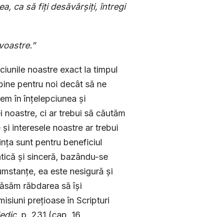
, ca să fiți desăvârșiți, întregi
voastre.”
iunile noastre exact la timpul
 bine pentru noi decât să ne
em în înțelepciunea și
i noastre, ci ar trebui să căutăm
 și interesele noastre ar trebui
ința sunt pentru beneficiul
ntică și sinceră, bazându-se
mstanțe, ea este nesigură și
 lăsăm răbdarea să își
isiuni prețioase în Scripturi
edic
, p. 231 (cap. 16,