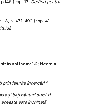
p.146 (cap. 12,
Cerând pentru
l. 3, p. 477-492 (cap. 41,
itului
).
init în noi Iacov 1:2; Neemia
 prin felurite încercări.”
se și beți băuturi dulci și
ua aceasta este închinată