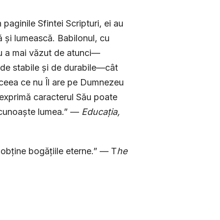
paginile Sfintei Scripturi, ei au
ră și lumească. Babilonul, cu
nu a mai văzut de atunci—
 de stabile și de durabile—cât
tot ceea ce nu Îl are pe Dumnezeu
e exprimă caracterul Său poate
îl cunoaște lumea.” —
Educația,
obține bogățiile eterne.” — T
he