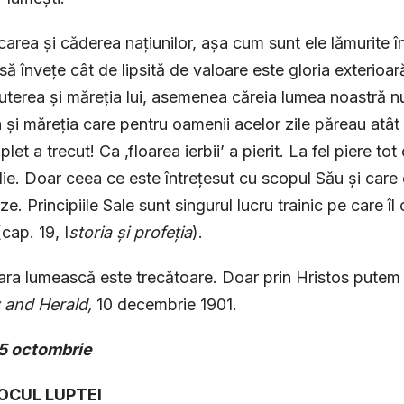
icarea și căderea națiunilor, așa cum sunt ele lămurite în 
să învețe cât de lipsită de valoare este gloria exterioa
uterea și măreția lui, asemenea căreia lumea noastră 
 și măreția care pentru oamenii acelor zile păreau atât
let a trecut! Ca ‚floarea ierbii’ a pierit. La fel piere 
lie. Doar ceea ce este întrețesut cu scopul Său și car
ze. Principiile Sale sunt singurul lucru trainic pe care 
cap. 19, I
storia și profeția
).
a lumească este trecătoare. Doar prin Hristos putem 
 and Herald,
10 decembrie 1901.
15 octombrie
FOCUL LUPTEI