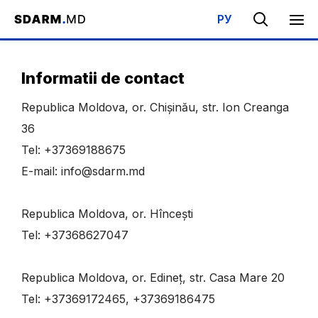
РУ
Acasa
/
Contacte
Informatii de contact
Republica Moldova, or.
Chișinău
, str. Ion Creanga
36
Tel: +37369188675
E-mail: info@sdarm.md
Republica Moldova, or. Hîncești
Tel: +37368627047
Republica Moldova, or. Edineț, str. Casa Mare 20
Tel: +37369172465, +37369186475