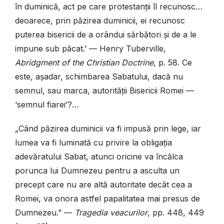
în duminică, act pe care protestanții îl recunosc…
deoarece, prin păzirea duminicii, ei recunosc
puterea bisericii de a orândui sărbători și de a le
impune sub păcat.’ — Henry Tuberville,
Abridgment of the Christian Doctrine
, p. 58. Ce
este, așadar, schimbarea Sabatului, dacă nu
semnul, sau marca, autorității Bisericii Romei —
‘semnul fiarei’?…
„Când păzirea duminicii va fi impusă prin lege, iar
lumea va fi luminată cu privire la obligația
adevăratului Sabat, atunci oricine va încălca
porunca lui Dumnezeu pentru a asculta un
precept care nu are altă autoritate decât cea a
Romei, va onora astfel papalitatea mai presus de
Dumnezeu.”
—
Tragedia veacurilor
, pp. 448, 449