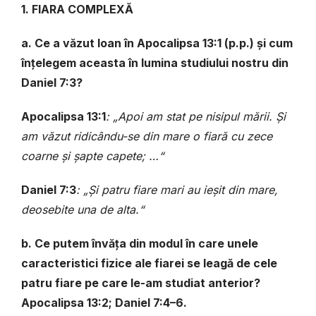
1. FIARA COMPLEXĂ
a. Ce a văzut Ioan în Apocalipsa 13:1 (p.p.) și cum
înțelegem aceasta în lumina studiului nostru din
Daniel 7:3?
Apocalipsa 13:1
: „Apoi am stat pe nisipul mării. Și
am văzut ridicându-se din mare o fiară cu zece
coarne și șapte capete; …“
Daniel 7:3
: „Și patru fiare mari au ieșit din mare,
deosebite una de alta.“
b. Ce putem învăța din modul în care unele
caracteristici fizice ale fiarei se leagă de cele
patru fiare pe care le-am studiat anterior?
Apocalipsa 13:2; Daniel 7:4–6.