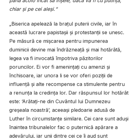
până acolo încât să înșele, dacă va fi cu putință,
chiar și pe cei aleși.“
„Biserica apelează la brațul puterii civile, iar în
această lucrare papistașii și protestanții se unesc.
Pe măsură ce mișcarea pentru impunerea
duminicii devine mai îndrăzneață și mai hotărâtă,
legea va fi invocată împotriva păzitorilor
poruncilor. Ei vor fi amenințați cu amenzi și
închisoare, iar unora li se vor oferi poziții de
influență și alte recompense ca stimulente pentru
a renunța la credința lor. Dar răspunsul lor hotărât
este: ‘Arătați-ne din Cuvântul lui Dumnezeu
greșeala noastră’, aceeași pledoarie adusă de
Luther în circumstanțe similare. Cei care sunt aduși
înaintea tribunalelor fac o puternică apărare a
adevărului, iar unii dintre cei ce îi aud sunt