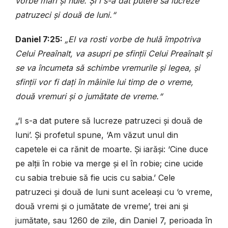
vorbe mari și hule. Și i s-a dat putere să lucreze
patruzeci și două de luni.“
Daniel 7:25:
„El va rosti vorbe de hulă împotriva
Celui Preaînalt, va asupri pe sfinții Celui Preaînalt și
se va încumeta să schimbe vremurile și legea, și
sfinții vor fi dați în mâinile lui timp de o vreme,
două vremuri și o jumătate de vreme.“
„‘I s-a dat putere să lucreze patruzeci și două de
luni’.
Ș
i profetul spune, ‘Am văzut unul din
capetele ei ca rănit de moarte.
Ș
i iarăși: ‘Cine duce
pe alții în robie va merge și el în robie; cine ucide
cu sabia trebuie să fie ucis cu sabia.’ Cele
patruzeci și două de luni sunt aceleași cu ‘o vreme,
două vremi și o jumătate de vreme’, trei ani și
jumătate, sau 1260 de zile, din Daniel 7, perioada în