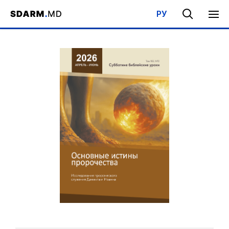
РУ
Acasa
/
Bibliotecă
/
Şcoala de Sabat
/
Elemente fundamentale ale