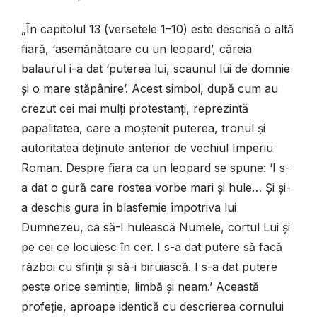
„În capitolul 13 (versetele 1–10) este descrisă o altă
fiară, ‘asemănătoare cu un leopard’, căreia
balaurul i-a dat ‘puterea lui, scaunul lui de domnie
și o mare stăpânire’. Acest simbol, după cum au
crezut cei mai mulți protestanți, reprezintă
papalitatea, care a moștenit puterea, tronul și
autoritatea deținute anterior de vechiul Imperiu
Roman. Despre fiara ca un leopard se spune: ‘I s-
a dat o gură care rostea vorbe mari și hule… Și și-
a deschis gura în blasfemie împotriva lui
Dumnezeu, ca să-I hulească Numele, cortul Lui și
pe cei ce locuiesc în cer. I s-a dat putere să facă
război cu sfinții și să-i biruiască. I s-a dat putere
peste orice seminție, limbă și neam.’ Această
profeție, aproape identică cu descrierea cornului