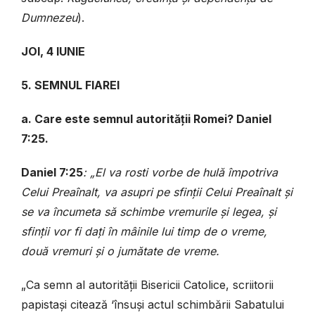
Dumnezeu
).
JOI, 4 IUNIE
5. SEMNUL FIAREI
a. Care este semnul autorității Romei? Daniel
7:25.
Daniel 7:25
: „El va rosti vorbe de hulă împotriva
Celui Preaînalt, va asupri pe sfinții Celui Preaînalt și
se va încumeta să schimbe vremurile și legea, și
sfinții vor fi dați în mâinile lui timp de o vreme,
două vremuri și o jumătate de vreme.
„Ca semn al autorității Bisericii Catolice, scriitorii
papistași citează ‘însuși actul schimbării Sabatului