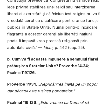
Constituția prevede că ‘Congresul nu va face nicio
lege privind stabilirea unei religii sau interzicerea
liberei ei exercitări’ și că ‘niciun test religios nu va fi
vreodată cerut ca o calificare pentru orice funcție
publică în Statele Unite’. Numai printr-o încălcare
flagrantă a acestor garanții ale libertății națiunii
poate fi impusă vreo practică religioasă prin
autoritate civilă.”
—
Idem,
p. 442 (cap. 25).
b. Cum va fi această impunere a semnului fiarei
prăbușirea Statelor Unite? Proverbe 14:34;
Psalmii 119:126.
Proverbe 14:34
: „Neprihănirea înalță pe un popor,
dar păcatul este rușinea popoarelor.“
Psalmul 119:126
: „Este vremea ca Domnul să