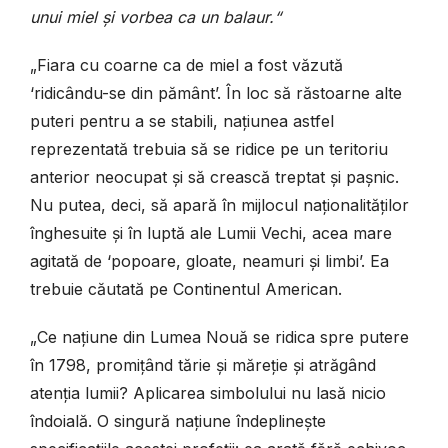
unui miel și vorbea ca un balaur.“
„Fiara cu coarne ca de miel a fost văzută
‘ridicându-se din pământ’. În loc să răstoarne alte
puteri pentru a se stabili, națiunea astfel
reprezentată trebuia să se ridice pe un teritoriu
anterior neocupat și să crească treptat și pașnic.
Nu putea, deci, să apară în mijlocul naționalităților
înghesuite și în luptă ale Lumii Vechi, acea mare
agitată de ‘popoare, gloate, neamuri și limbi’. Ea
trebuie căutată pe Continentul American.
„Ce națiune din Lumea Nouă se ridica spre putere
în 1798, promițând tărie și măreție și atrăgând
atenția lumii? Aplicarea simbolului nu lasă nicio
îndoială. O singură națiune îndeplinește