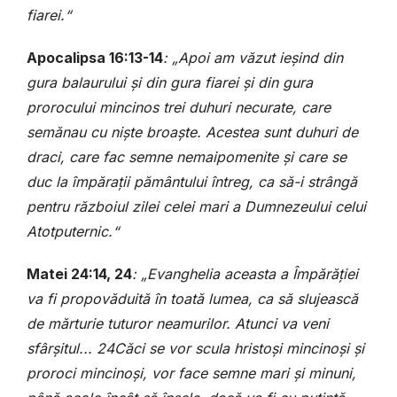
fiarei.“
Apocalipsa 16:13-14
: „Apoi am văzut ieșind din
gura balaurului și din gura fiarei și din gura
prorocului mincinos trei duhuri necurate, care
semănau cu niște broaște. Acestea sunt duhuri de
draci, care fac semne nemaipomenite și care se
duc la împărații pământului întreg, ca să-i strângă
pentru războiul zilei celei mari a Dumnezeului celui
Atotputernic.“
Matei 24:14, 24
: „Evanghelia aceasta a Împărăției
va fi propovăduită în toată lumea, ca să slujească
de mărturie tuturor neamurilor. Atunci va veni
sfârșitul...
24
Căci se vor scula hristoși mincinoși și
proroci mincinoși, vor face semne mari și minuni,