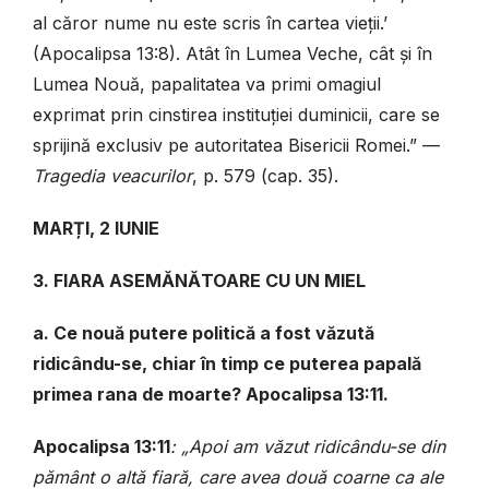
al căror nume nu este scris în cartea vieții.’
(Apocalipsa 13:8). Atât în Lumea Veche, cât și în
Lumea Nouă, papalitatea va primi omagiul
exprimat prin cinstirea instituției duminicii, care se
sprijină exclusiv pe autoritatea Bisericii Romei.”
—
Tragedia veacurilor
, p. 579 (cap. 35).
MAR
Ț
I, 2 IUNIE
3. FIARA ASEMĂNĂTOARE CU UN MIEL
a. Ce nouă putere politică a fost văzută
ridicându-se, chiar în timp ce puterea papală
primea rana de moarte? Apocalipsa 13:11.
Apocalipsa 13:11
: „Apoi am văzut ridicându-se din
pământ o altă fiară, care avea două coarne ca ale