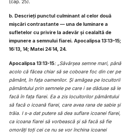
(cap. 25).
b. Descrieți punctul culminant al celor două
mișcări contrastante — una de luminare a
sufletelor cu privire la adevăr și cealaltă de
impunere a semnului fiarei. Apocalipsa 13:13–15;
16:13, 14; Matei 24:14, 24.
Apocalipsa 13:13-15
: „Săvârșea semne mari, până
acolo că făcea chiar să se coboare foc din cer pe
pământ, în fața oamenilor. Și amăgea pe locuitorii
pământului prin semnele pe care i se dăduse să le
facă în fața fiarei. Ea a zis locuitorilor pământului
să facă o icoană fiarei, care avea rana de sabie și
trăia. I s-a dat putere să dea suflare icoanei fiarei,
ca icoana fiarei să vorbească și să facă să fie
omorâți toți cei ce nu se vor închina icoanei