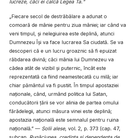
lucreze, căci ei calcă Legea Ta.“
„Fiecare secol de destrăbălare a adunat o
comoară de mânie pentru ziua mâniei; iar când va
veni timpul, și nelegiuirea este deplină, atunci
Dumnezeu Își va face lucrarea Sa ciudată. Se va
descoperi că e un lucru groaznic să fi epuizat
răbdarea divină; căci mânia lui Dumnezeu va
cădea atât de vizibil și puternic, încât este
reprezentată ca fiind neamestecată cu milă; iar
chiar pământul va fi pustiit. În timpul apostaziei
naționale, când, urmând politica lui Satan,
conducătorii țării se vor alinia de partea omului
fărădelegii, atunci măsura vinei este deplină;
apostazia națională este semnalul pentru ruina
națională.”
—
Solii alese
, vol. 2, p. 373 (cap. 47,
subcap.
Rugăciunea, credința și dependența de