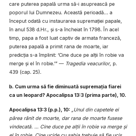
care puterea papală urma să-i asuprească pe
poporul lui Dumnezeu. Această perioadă… a
început odată cu instaurarea supremației papale,
în anul 538 d.Hr., și s-a încheiat în 1798. În acel
timp, papa a fost luat captiv de armata franceză,
puterea papală a primit rana de moarte, iar
predicția s-a împlinit: ‘Cine duce pe alții în robie va
merge și el în robie.’”
—
Tragedia veacurilor
, p.
439 (cap. 25).
b. Cum urma să fie diminuată supremația fiarei
ca un leopard? Apocalipsa 13:3 (prima parte), 10.
Apocalipsa 13:3 (p.p.), 10:
„Unul din capetele ei
părea rănit de moarte, dar rana de moarte fusese
vindecată. … Cine duce pe alții în robie va merge și
el în robie. Cine ucide cu sabia trebuie să fie ucis