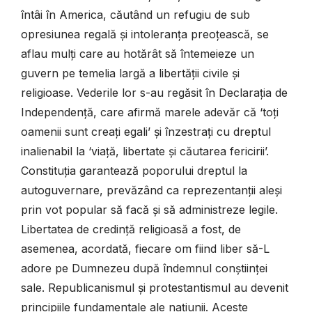
întâi în America, căutând un refugiu de sub
opresiunea regală și intoleranța preoțească, se
aflau mulți care au hotărât să întemeieze un
guvern pe temelia largă a libertății civile și
religioase. Vederile lor s-au regăsit în Declarația de
Independență, care afirmă marele adevăr că ‘toți
oamenii sunt creați egali’ și înzestrați cu dreptul
inalienabil la ‘viață, libertate și căutarea fericirii’.
Constituția garantează poporului dreptul la
autoguvernare, prevăzând ca reprezentanții aleși
prin vot popular să facă și să administreze legile.
Libertatea de credință religioasă a fost, de
asemenea, acordată, fiecare om fiind liber să-L
adore pe Dumnezeu după îndemnul conștiinței
sale. Republicanismul și protestantismul au devenit
principiile fundamentale ale națiunii. Aceste