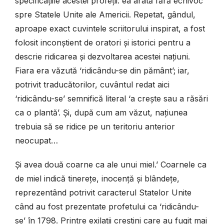
specificațiile acestei profeții: ea arată fără echivoc
spre Statele Unite ale Americii. Repetat, gândul,
aproape exact cuvintele scriitorului inspirat, a fost
folosit inconștient de oratori și istorici pentru a
descrie ridicarea și dezvoltarea acestei națiuni.
Fiara era văzută ‘ridicându-se din pământ’; iar,
potrivit traducătorilor, cuvântul redat aici
‘ridicându-se’ semnifică literal ‘a crește sau a răsări
ca o plantă’. Și, după cum am văzut, națiunea
trebuia să se ridice pe un teritoriu anterior
neocupat…
Și avea două coarne ca ale unui miel.’ Coarnele ca
de miel indică tinerețe, inocență și blândețe,
reprezentând potrivit caracterul Statelor Unite
când au fost prezentate profetului ca ‘ridicându-
se’ în 1798. Printre exilații creștini care au fugit mai