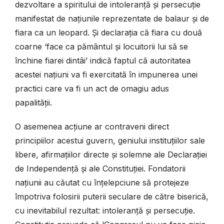
dezvoltare a spiritului de intoleranță și persecuție
manifestat de națiunile reprezentate de balaur și de
fiara ca un leopard. Și declarația că fiara cu două
coarne ‘face ca pământul și locuitorii lui să se
închine fiarei dintâi’ indică faptul că autoritatea
acestei națiuni va fi exercitată în impunerea unei
practici care va fi un act de omagiu adus
papalității.
O asemenea acțiune ar contraveni direct
principiilor acestui guvern, geniului instituțiilor sale
libere, afirmațiilor directe și solemne ale Declarației
de Independență și ale Constituției. Fondatorii
națiunii au căutat cu înțelepciune să protejeze
împotriva folosirii puterii seculare de către biserică,
cu inevitabilul rezultat: intoleranță și persecuție.