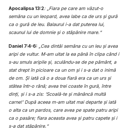
Apocalipsa 13:2
: „Fiara pe care am văzut-o
semăna cu un leopard, avea labe ca de urs și gură
ca o gură de leu. Balaurul i-a dat puterea lui,
scaunul lui de domnie și o stăpânire mare.“
Daniel 7:4-6:
„Cea dintâi semăna cu un leu și avea
aripi de vultur. M-am uitat la ea până în clipa când i
s-au smuls aripile și, sculându-se de pe pământ, a
stat drept în picioare ca un om și i s-a dat o inimă
de om. Și iată că o a doua fiară era ca un urs și
stătea într-o rână; avea trei coaste în gură, între
dinți, și i s-a zis: ‘Scoală-te și mănâncă multă
carne!’ După aceea m-am uitat mai departe și iată
o alta ca un pardos, care avea pe spate patru aripi
ca o pasăre; fiara aceasta avea și patru capete și i
s-a dat stăpânire.“