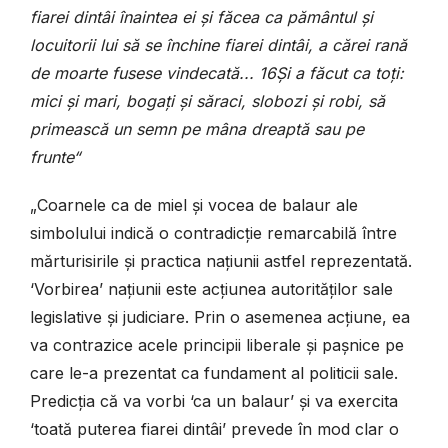
fiarei dintâi înaintea ei și făcea ca pământul și
locuitorii lui să se închine fiarei dintâi, a cărei rană
de moarte fusese vindecată...
16
Și a făcut ca toți:
mici și mari, bogați și săraci, slobozi și robi, să
primească un semn pe mâna dreaptă sau pe
frunte“
„Coarnele ca de miel și vocea de balaur ale
simbolului indică o contradicție remarcabilă între
mărturisirile și practica națiunii astfel reprezentată.
‘Vorbirea’ națiunii este acțiunea autorităților sale
legislative și judiciare. Prin o asemenea acțiune, ea
va contrazice acele principii liberale și pașnice pe
care le-a prezentat ca fundament al politicii sale.
Predicția că va vorbi ‘ca un balaur’ și va exercita
‘toată puterea fiarei dintâi’ prevede în mod clar o