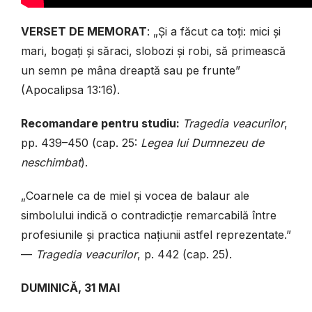
VERSET DE MEMORAT
: „Și a făcut ca toți: mici și
mari, bogați și săraci, slobozi și robi, să primească
un semn pe mâna dreaptă sau pe frunte”
(Apocalipsa 13:16).
Recomandare pentru studiu:
Tragedia veacurilor
,
pp. 439–450 (cap. 25:
Legea lui Dumnezeu de
neschimbat
).
„Coarnele ca de miel și vocea de balaur ale
simbolului indică o contradicție remarcabilă între
profesiunile și practica națiunii astfel reprezentate.”
—
Tragedia veacurilor
, p. 442 (cap. 25).
DUMINICĂ, 31 MAI