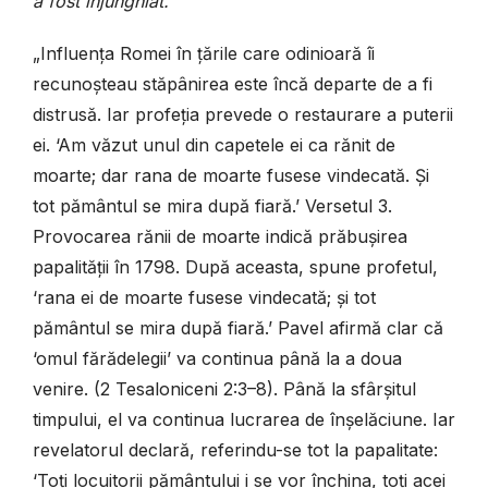
a fost înjunghiat.“
„Influența Romei în țările care odinioară îi
recunoșteau stăpânirea este încă departe de a fi
distrusă. Iar profeția prevede o restaurare a puterii
ei. ‘Am văzut unul din capetele ei ca rănit de
moarte; dar rana de moarte fusese vindecată.
Ș
i
tot pământul se mira după fiară.’ Versetul 3.
Provocarea rănii de moarte indică prăbușirea
papalității în 1798. După aceasta, spune profetul,
‘rana ei de moarte fusese vindecată; și tot
pământul se mira după fiară.’ Pavel afirmă clar că
‘omul fărădelegii’ va continua până la a doua
venire. (2 Tesaloniceni 2:3–8). Până la sfârșitul
timpului, el va continua lucrarea de înșelăciune. Iar
revelatorul declară, referindu-se tot la papalitate:
‘Toți locuitorii pământului i se vor închina, toți acei