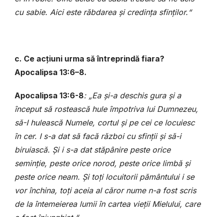
cu sabie. Aici este răbdarea și credința sfinților.“
c. Ce acțiuni urma să întreprindă fiara?
Apocalipsa 13:6–8.
Apocalipsa 13:6-8
: „Ea și-a deschis gura și a
început să rostească hule împotriva lui Dumnezeu,
să-I hulească Numele, cortul și pe cei ce locuiesc
în cer. I s-a dat să facă război cu sfinții și să-i
biruiască. Și i s-a dat stăpânire peste orice
seminție, peste orice norod, peste orice limbă și
peste orice neam. Și toți locuitorii pământului i se
vor închina, toți aceia al căror nume n-a fost scris
de la întemeierea lumii în cartea vieții Mielului, care