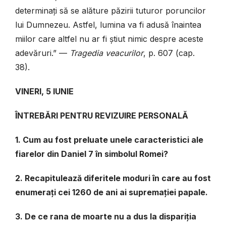
determinați să se alăture păzirii tuturor poruncilor
lui Dumnezeu. Astfel, lumina va fi adusă înaintea
miilor care altfel nu ar fi știut nimic despre aceste
adevăruri.” —
Tragedia veacurilor
, p. 607 (cap.
38).
VINERI, 5 IUNIE
ÎNTREBĂRI PENTRU REVIZUIRE PERSONALĂ
1. Cum au fost preluate unele caracteristici ale
fiarelor din Daniel 7 în simbolul Romei?
2. Recapitulează diferitele moduri în care au fost
enumerați cei 1260 de ani ai supremației papale.
3. De ce rana de moarte nu a dus la dispariția