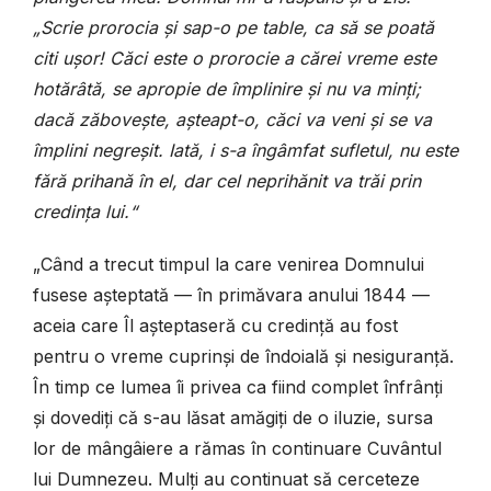
„Scrie prorocia și sap-o pe table, ca să se poată
citi ușor! Căci este o prorocie a cărei vreme este
hotărâtă, se apropie de împlinire și nu va minți;
dacă zăbovește, așteapt-o, căci va veni și se va
împlini negreșit. Iată, i s-a îngâmfat sufletul, nu este
fără prihană în el, dar cel neprihănit va trăi prin
credința lui.“
„Când a trecut timpul la care venirea Domnului
fusese așteptată — în primăvara anului 1844 —
aceia care Îl așteptaseră cu credință au fost
pentru o vreme cuprinși de îndoială și nesiguranță.
În timp ce lumea îi privea ca fiind complet înfrânți
și dovediți că s-au lăsat amăgiți de o iluzie, sursa
lor de mângâiere a rămas în continuare Cuvântul
lui Dumnezeu. Mulți au continuat să cerceteze