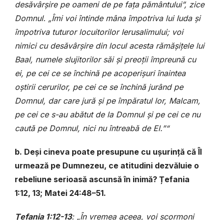
desăvârșire pe oameni de pe fața pământului”, zice
Domnul. „Îmi voi întinde mâna împotriva lui Iuda și
împotriva tuturor locuitorilor Ierusalimului; voi
nimici cu desăvârșire din locul acesta rămășițele lui
Baal, numele slujitorilor săi și preoții împreună cu
ei, pe cei ce se închină pe acoperișuri înaintea
oștirii cerurilor, pe cei ce se închină jurând pe
Domnul, dar care jură și pe împăratul lor, Malcam,
pe cei ce s-au abătut de la Domnul și pe cei ce nu
caută pe Domnul, nici nu întreabă de El.”“
b. Deși cineva poate presupune cu ușurință că Îl
urmează pe Dumnezeu, ce atitudini dezvăluie o
rebeliune serioasă ascunsă în inimă? Țefania
1:12, 13; Matei 24:48–51.
Ţefania 1:12-13
: „În vremea aceea, voi scormoni