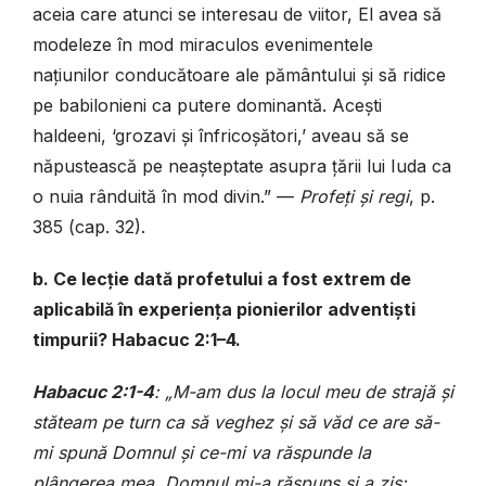
aceia care atunci se interesau de viitor, El avea să
modeleze în mod miraculos evenimentele
națiunilor conducătoare ale pământului și să ridice
pe babilonieni ca putere dominantă. Acești
haldeeni, ‘grozavi și înfricoșători,’ aveau să se
năpustească pe neașteptate asupra țării lui Iuda ca
o nuia rânduită în mod divin.”
—
Profeți și regi
, p.
385 (cap. 32).
b. Ce lecție dată profetului a fost extrem de
aplicabilă în experiența pionierilor adventiști
timpurii? Habacuc 2:1–4.
Habacuc 2:1-4
: „M-am dus la locul meu de strajă și
stăteam pe turn ca să veghez și să văd ce are să-
mi spună Domnul și ce-mi va răspunde la
plângerea mea. Domnul mi-a răspuns și a zis: