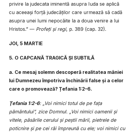
privire la judecata iminentă asupra Iuda se aplică
cu aceeași forță judecăților care urmează să cadă
asupra unei lumi nepocăite la a doua venire a lui
Hristos.” —
Profeți și regi
, p. 389 (cap. 32).
JOI, 5 MARTIE
5. O CAPCANĂ TRAGICĂ ȘI SUBTILĂ
a. Ce mesaj solemn descoperă realitatea mâniei
lui Dumnezeu împotriva închinării false și a celor
care o promovează? Țefania 1:2–6.
Ţefania 1:2-6
: „Voi nimici totul de pe fața
pământului”, zice Domnul. „Voi nimici oamenii și
vitele, păsările cerului și peștii mării, pietrele de
poticnire și pe cei răi împreună cu ele; voi nimici cu