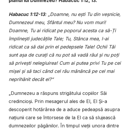
planul lui Dumnezeu? Habacuc 1:12, 13.
Habacuc 1:12-13
: „Doamne, nu ești Tu din veșnicie,
Dumnezeul meu, Sfântul meu? Nu vom muri!
Doamne, Tu ai ridicat pe poporul acesta ca să-Ți
împlinești judecățile Tale; Tu, Stânca mea, l-ai
ridicat ca să dai prin el pedepsele Tale! Ochii Tăi
sunt așa de curați că nu pot să vadă răul și nu poți
să privești nelegiuirea! Cum ai putea privi Tu pe cei
mișei și să taci când cel rău mănâncă pe cel mai
neprihănit decât el?“
„Dumnezeu a răspuns strigătului copiilor Săi
credincioși. Prin mesagerul ales de El, El Și-a
descoperit hotărârea de a aduce pedeapsă asupra
națiunii care se întorsese de la El ca să slujească
dumnezeilor păgânilor. În timpul vieții unora dintre