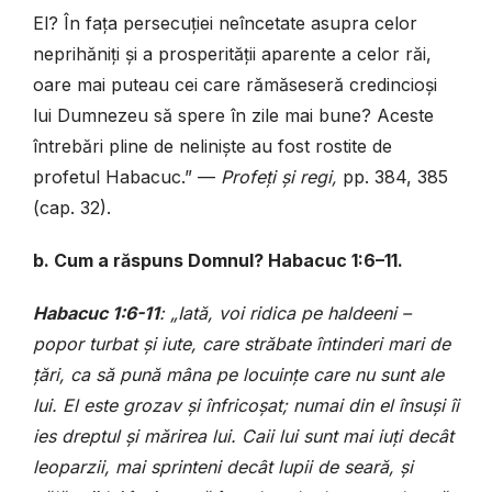
El? În fața persecuției neîncetate asupra celor
neprihăniți și a prosperității aparente a celor răi,
oare mai puteau cei care rămăseseră credincioși
lui Dumnezeu să spere în zile mai bune? Aceste
întrebări pline de neliniște au fost rostite de
profetul Habacuc.” —
Profeți și regi,
pp. 384, 385
(cap. 32).
b. Cum a răspuns Domnul? Habacuc 1:6–11.
Habacuc 1:6-11
: „Iată, voi ridica pe haldeeni –
popor turbat și iute, care străbate întinderi mari de
țări, ca să pună mâna pe locuințe care nu sunt ale
lui. El este grozav și înfricoșat; numai din el însuși îi
ies dreptul și mărirea lui. Caii lui sunt mai iuți decât
leoparzii, mai sprinteni decât lupii de seară, și