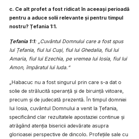
c. Ce alt profet a fost ridicat în aceeași perioadă
pentru a aduce solii relevante și pentru timpul
nostru? Țefania 1:1.
Ţefania 1:1
: „Cuvântul Domnului care a fost spus
lui Țefania, fiul lui Cuși, fiul lui Ghedalia, fiul lui
Amaria, fiul lui Ezechia, pe vremea lui Iosia, fiul lui
Amon, împăratul lui Iuda.“
„Habacuc nu a fost singurul prin care s-a dat o
solie de strălucită speranță și de biruință viitoare,
precum și de judecată prezentă. În timpul domniei
lui Iosia, cuvântul Domnului a venit la Țefania,
specificând clar rezultatele apostaziei continue și
atrăgând atenția bisericii adevărate asupra
glorioasei perspective de dincolo. Profețiile sale cu