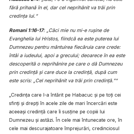
fără prihană în el, dar cel neprihănit va trăi prin
credința lui.“
Romani 1:16-17
: „Căci mie nu mi-e rușine de
Evanghelia lui Hristos, fiindcă ea este puterea lui
Dumnezeu pentru mântuirea fiecăruia care crede:
întâi a iudeului, apoi a grecului; deoarece în ea este
descoperită o neprihănire pe care o dă Dumnezeu
prin credință și care duce la credință, după cum
este scris: „Cel neprihănit va trăi prin credință.”“
„Credința care l-a întărit pe Habacuc și pe toți cei
sfinți și drepți în acele zile de mari încercări este
aceeași credință care îi susține pe copiii lui
Dumnezeu și astăzi. În cele mai întunecate ore, în
cele mai descurajatoare împrejurări, credinciosul