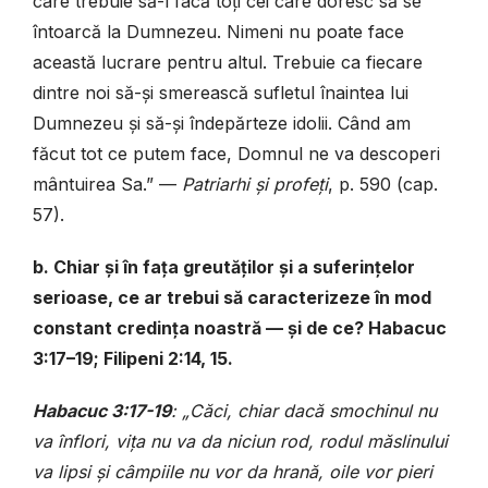
care trebuie să-l facă toți cei care doresc să se
întoarcă la Dumnezeu. Nimeni nu poate face
această lucrare pentru altul. Trebuie ca fiecare
dintre noi să-și smerească sufletul înaintea lui
Dumnezeu și să-și îndepărteze idolii. Când am
făcut tot ce putem face, Domnul ne va descoperi
mântuirea Sa.” —
Patriarhi și profeți
, p. 590 (cap.
57).
b. Chiar și în fața greutăților și a suferințelor
serioase, ce ar trebui să caracterizeze în mod
constant credința noastră — și de ce? Habacuc
3:17–19; Filipeni 2:14, 15.
Habacuc 3:17-19
: „Căci, chiar dacă smochinul nu
va înflori, vița nu va da niciun rod, rodul măslinului
va lipsi și câmpiile nu vor da hrană, oile vor pieri