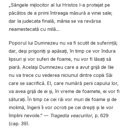
„Sângele mijlocitor al lui Hristos l-a protejat pe
păcătos de a primi întreaga măsură a vinei sale;
dar la judecata finală, mânia se va revărsa
neamestecată cu milă...
Poporul lui Dumnezeu nu va fi scutit de suferință;
dar, deși prigoniți și apăsați, în timp ce vor îndura
lipsuri și vor suferi de foame, nu vor fi lăsați să
piară. Același Dumnezeu care a avut grijă de Ilie
nu va trece cu vederea niciunul dintre copiii Săi
care se sacrifică. El, care numără perii capului lor,
va avea grijă de ei și, în vreme de foamete, ei vor fi
săturați. În timp ce cei răi vor muri de foame și de
molimă, îngerii îi vor ocroti pe cei drepți și le vor
împlini nevoile.”
—
Tragedia veacurilor
, p. 629
(cap. 39).