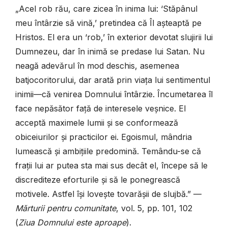
„Acel rob rău, care zicea în inima lui: ‘Stăpânul
meu întârzie să vină,’ pretindea că Îl așteaptă pe
Hristos. El era un ‘rob,’ în exterior devotat slujirii lui
Dumnezeu, dar în inimă se predase lui Satan. Nu
neagă adevărul în mod deschis, asemenea
batjocoritorului, dar arată prin viața lui sentimentul
inimii—că venirea Domnului întârzie. Încumetarea îl
face nepăsător față de interesele veșnice. El
acceptă maximele lumii și se conformează
obiceiurilor și practicilor ei. Egoismul, mândria
lumească și ambițiile predomină. Temându-se că
frații lui ar putea sta mai sus decât el, începe să le
discrediteze eforturile și să le ponegrească
motivele. Astfel își lovește tovarășii de slujbă.” —
Mărturii pentru comunitate
, vol. 5, pp. 101, 102
(
Ziua Domnului este aproape
).