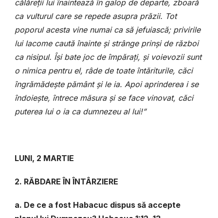
călăreții lui înaintează în galop de departe, zboară
ca vulturul care se repede asupra prăzii. Tot
poporul acesta vine numai ca să jefuiască; privirile
lui lacome caută înainte și strânge prinși de război
ca nisipul. Își bate joc de împărați, și voievozii sunt
o nimica pentru el, râde de toate întăriturile, căci
îngrămădește pământ și le ia. Apoi aprinderea i se
îndoiește, întrece măsura și se face vinovat, căci
puterea lui o ia ca dumnezeu al lui!”
LUNI, 2 MARTIE
2. RĂBDARE ÎN ÎNTÂRZIERE
a. De ce a fost Habacuc dispus să accepte