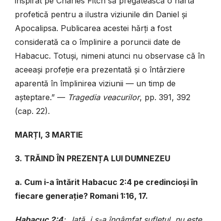
inspirat pe Charles Fitch să pregătească o hartă
profetică pentru a ilustra viziunile din Daniel și
Apocalipsa. Publicarea acestei hărți a fost
considerată ca o împlinire a poruncii date de
Habacuc. Totuși, nimeni atunci nu observase că în
aceeași profeție era prezentată și o întârziere
aparentă în împlinirea viziunii — un timp de
așteptare.”
—
Tragedia veacurilor
, pp. 391, 392
(cap. 22).
MARȚI, 3 MARTIE
3. TRĂIND ÎN PREZENȚA LUI DUMNEZEU
a. Cum i-a întărit Habacuc 2:4 pe credincioși în
fiecare generație? Romani 1:16, 17.
Habacuc 2:4
: „Iată, i s-a îngâmfat sufletul, nu este