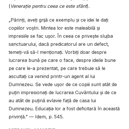
(
Venerație pentru ceea ce este sfânt
).
„Părinți, aveți grijă ce exemplu și ce idei le dați
copiilor voștri. Mintea lor este maleabilă și
impresiile se fac ușor. În ceea ce privește slujba
sanctuarului, dacă predicatorul are un defect,
temeți-vă să-l menționați. Vorbiți doar despre
lucrarea bună pe care o face, despre ideile bune
pe care le-a prezentat, pe care trebuie să le
ascultați ca venind printr-un agent al lui
Dumnezeu. Se vede ușor de ce copiii sunt atât de
puțin impresionați de lucrarea Cuvântului și de ce
au atât de puțină evlavie față de casa lui
Dumnezeu. Educația lor a fost deficitară în această
privință.”
— Idem, p. 545.