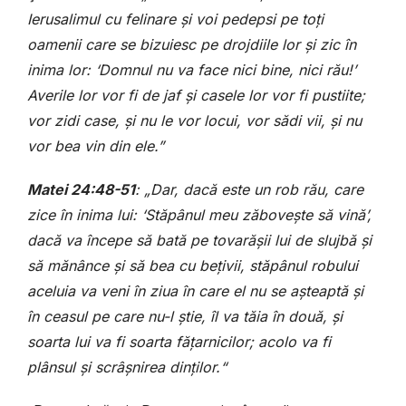
Ierusalimul cu felinare și voi pedepsi pe toți
oamenii care se bizuiesc pe drojdiile lor și zic în
inima lor: ‘Domnul nu va face nici bine, nici rău!’
Averile lor vor fi de jaf și casele lor vor fi pustiite;
vor zidi case, și nu le vor locui, vor sădi vii, și nu
vor bea vin din ele.”
Matei 24:48-51
: „Dar, dacă este un rob rău, care
zice în inima lui: ‘Stăpânul meu zăbovește să vină’,
dacă va începe să bată pe tovarășii lui de slujbă și
să mănânce și să bea cu bețivii, stăpânul robului
aceluia va veni în ziua în care el nu se așteaptă și
în ceasul pe care nu-l știe, îl va tăia în două, și
soarta lui va fi soarta fățarnicilor; acolo va fi
plânsul și scrâșnirea dinților.“