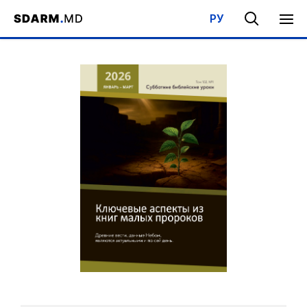
РУ
Acasa
/
Bibliotecă
/
Şcoala de Sabat
/
Sublinieri din profeții mici