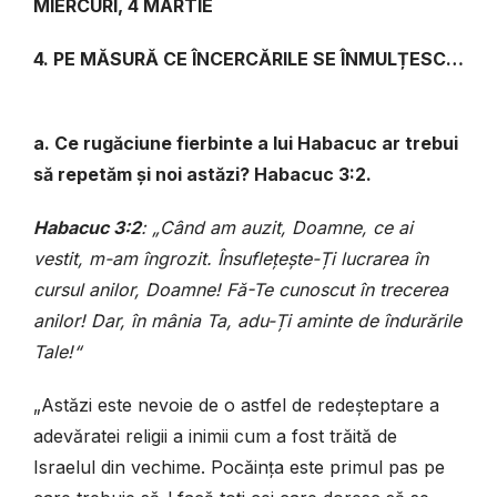
MIERCURI, 4 MARTIE
4. PE MĂSURĂ CE ÎNCERCĂRILE SE ÎNMULȚESC…
a. Ce rugăciune fierbinte a lui Habacuc ar trebui
să repetăm și noi astăzi? Habacuc 3:2.
Habacuc 3:2
: „Când am auzit, Doamne, ce ai
vestit, m-am îngrozit. Însuflețește-Ți lucrarea în
cursul anilor, Doamne! Fă-Te cunoscut în trecerea
anilor! Dar, în mânia Ta, adu-Ți aminte de îndurările
Tale!“
„Astăzi este nevoie de o astfel de redeșteptare a
adevăratei religii a inimii cum a fost trăită de
Israelul din vechime. Pocăința este primul pas pe