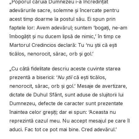
„Poporul căruia Dumnezeu i-a încredințat
adevărurile sacre, solemne și încercate pentru
acest timp doarme la postul său. Ei spun prin
faptele lor: Avem adevărul; suntem ‘bogați, ne-am
îmbogățit și nu ducem lipsă de nimic,’ în timp ce
Martorul Credincios declară: Tu ‘nu știi că ești
ticălos, nenorocit, sărac, orb și gol.’
„Cu câtă fidelitate descriu aceste cuvinte starea
prezentă a bisericii: ‘
Nu știi
că ești ticălos,
nenorocit, sărac, orb și gol.’ Mesaje de avertizare,
dictate de Duhul Sfânt, sunt aduse de slujitorii lui
Dumnezeu, defecte de caracter sunt prezentate
înaintea celor greșiți; dar ei spun: ‘Aceasta nu
reprezintă cazul meu. Nu accept mesajul pe care îl
aduci. Fac tot ce pot mai bine. Cred adevărul.’