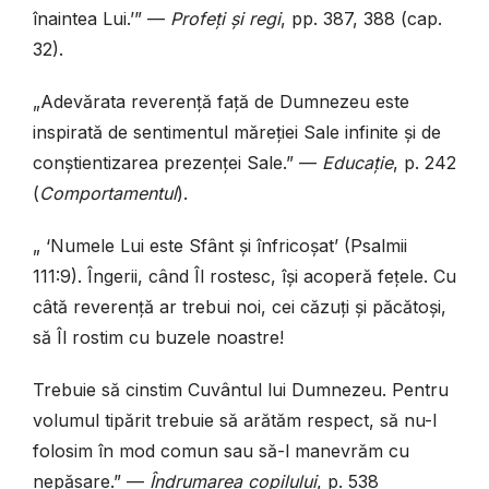
înaintea Lui.’”
—
Profeți și regi
, pp. 387, 388 (cap.
32).
„Adevărata reverență față de Dumnezeu este
inspirată de sentimentul măreției Sale infinite și de
conștientizarea prezenței Sale.”
—
Educație
, p. 242
(
Comportamentul
).
„ ‘Numele Lui este Sfânt și înfricoșat’ (Psalmii
111:9). Îngerii, când Îl rostesc, își acoperă fețele. Cu
câtă reverență ar trebui noi, cei căzuți și păcătoși,
să Îl rostim cu buzele noastre!
Trebuie să cinstim Cuvântul lui Dumnezeu. Pentru
volumul tipărit trebuie să arătăm respect, să nu-l
folosim în mod comun sau să-l manevrăm cu
nepăsare.”
—
Îndrumarea copilului
, p. 538