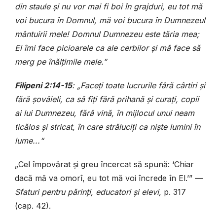
din staule și nu vor mai fi boi în grajduri, eu tot mă
voi bucura în Domnul, mă voi bucura în Dumnezeul
mântuirii mele! Domnul Dumnezeu este tăria mea;
El îmi face picioarele ca ale cerbilor și mă face să
merg pe înălțimile mele.”
Filipeni 2:14-15
: „Faceți toate lucrurile fără cârtiri și
fără șovăieli, ca să fiți fără prihană și curați, copii
ai lui Dumnezeu, fără vină, în mijlocul unui neam
ticălos și stricat, în care străluciți ca niște lumini în
lume...“
„Cel împovărat și greu încercat să spună: ‘Chiar
dacă mă va omorî, eu tot mă voi încrede în El.’”
—
Sfaturi pentru părinți, educatori și elevi,
p. 317
(cap. 42).