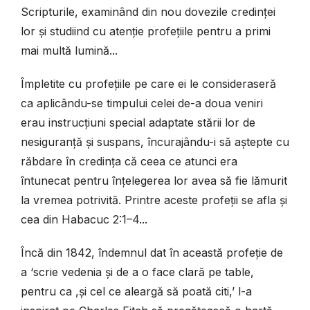
Scripturile, examinând din nou dovezile credinței
lor și studiind cu atenție profețiile pentru a primi
mai multă lumină...
Împletite cu profețiile pe care ei le consideraseră
ca aplicându-se timpului celei de-a doua veniri
erau instrucțiuni special adaptate stării lor de
nesiguranță și suspans, încurajându-i să aștepte cu
răbdare în credința că ceea ce atunci era
întunecat pentru înțelegerea lor avea să fie lămurit
la vremea potrivită. Printre aceste profeții se afla și
cea din Habacuc 2:1–4...
Încă din 1842, îndemnul dat în această profeție de
a ‘scrie vedenia și de a o face clară pe table,
pentru ca ,și cel ce aleargă să poată citi,’ l-a