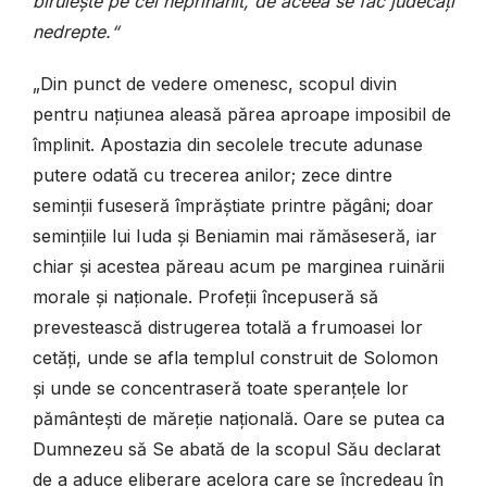
biruiește pe cel neprihănit, de aceea se fac judecăți
nedrepte.“
„Din punct de vedere omenesc, scopul divin
pentru națiunea aleasă părea aproape imposibil de
împlinit. Apostazia din secolele trecute adunase
putere odată cu trecerea anilor; zece dintre
seminții fuseseră împrăștiate printre păgâni; doar
semințiile lui Iuda și Beniamin mai rămăseseră, iar
chiar și acestea păreau acum pe marginea ruinării
morale și naționale. Profeții începuseră să
prevestească distrugerea totală a frumoasei lor
cetăți, unde se afla templul construit de Solomon
și unde se concentraseră toate speranțele lor
pământești de măreție națională. Oare se putea ca
Dumnezeu să Se abată de la scopul Său declarat
de a aduce eliberare acelora care se încredeau în