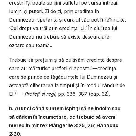
creștin își poate sprijini sufletul pe sursa întregii
lumini și puteri. Zi de zi, prin credința în
Dumnezeu, speranța și curajul său pot fi reînnoite.
‘Cel drept va trăi prin credința lui.’ În slujirea lui
Dumnezeu nu trebuie să existe descurajare,
ezitare sau teamă...
Trebuie să prețuim și să cultivăm credința despre
care au mărturisit profeții și apostolii—credința
care se prinde de făgăduințele lui Dumnezeu și
așteaptă eliberarea la timpul și în modul rânduit de
El.”
—
Profeți și regi,
pp. 386, 387 (cap. 32).
b. Atunci când suntem ispitiți să ne îndoim sau
să cădem în încumetare, ce trebuie să avem
mereu în minte? Plângerile 3:25, 26; Habacuc
2:20.