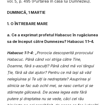
vol. 5,
p. 495 (Purtarea în casa lui Dumnezeu).
DUMINICĂ, 1 MARTIE
1. O ÎNTREBARE MARE
a. Ce a exprimat profetul Habacuc în rugăciunea
sa de început către Dumnezeu? Habacuc 1:1–4.
Habacuc 1:1-4
: „Prorocia descoperită prorocului
Habacuc. Până când voi striga către Tine,
Doamne, fără s-asculți? Până când mă voi tângui
Ție, fără să dai ajutor? Pentru ce mă lași să văd
nelegiuirea și Te uiți la nedreptate? Asuprirea și
silnicia se fac sub ochii mei, se nasc certuri și se
stârnește gâlceavă. De aceea legea este fără
putere și dreptatea nu se vede, căci cel rău