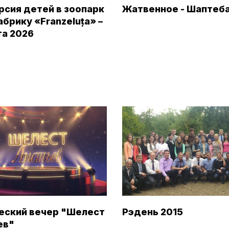
рсия детей в зоопарк
Жатвенное - Шаптеб
абрику «Franzeluța» –
та 2026
еский вечер "Шелест
Рэдень 2015
ев"