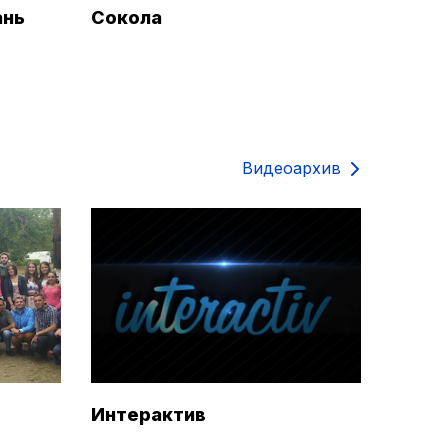
ань
Сокола
Видеоархив
Интерактив