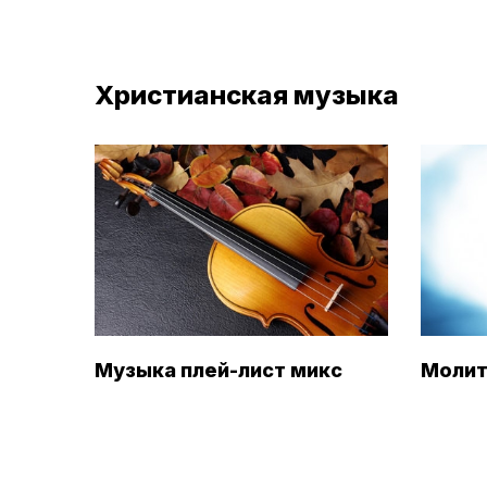
Христианская музыка
Музыка плей-лист микс
Молит