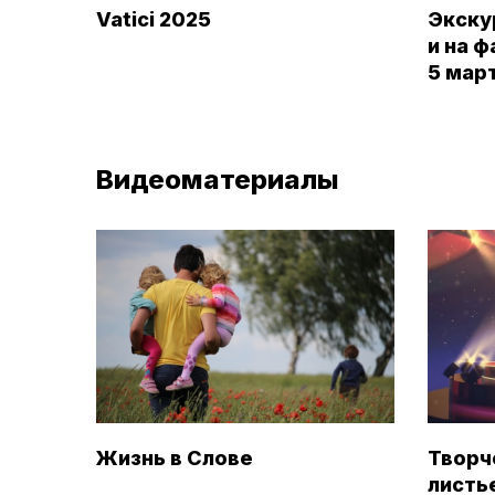
Vatici 2025
Экску
и на ф
5 мар
Видеоматериалы
Жизнь в Слове
Творч
листь