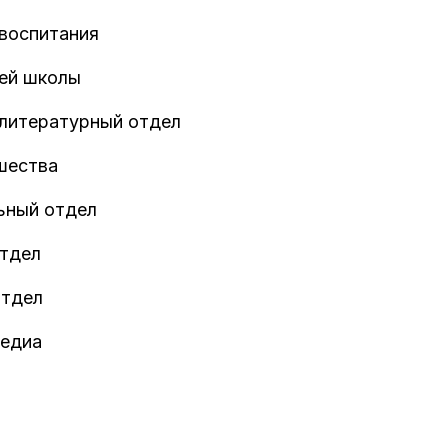
 воспитания
ей школы
 литературный отдел
шества
ьный отдел
тдел
отдел
медиа