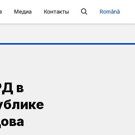
а
Медиа
Контакты
Română
Д в
ублике
ова