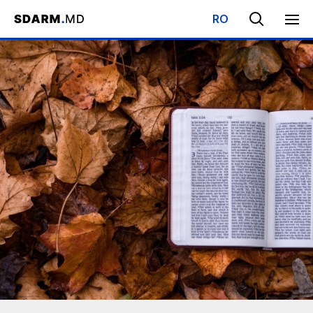
RO
Начало
/
Кто мы?
/
Принципы веры Церкви АСДРД