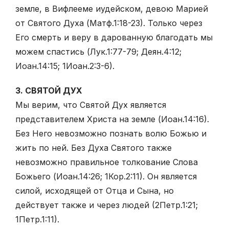
земле, в Вифлееме иудейском, девою Марией
от Святого Духа (Матф.1:18-23). Только через
Его смерть и веру в дарованную благодать мы
можем спастись (Лук.1:77-79; Деян.4:12;
Иоан.14:15; 1Иоан.2:3-6).
3. СВЯТОЙ ДУХ
Мы верим, что Святой Дух является
представителем Христа на земле (Иоан.14:16).
Без Него невозможно познать волю Божью и
жить по ней. Без Духа Святого также
невозможно правильное толкование Слова
Божьего (Иоан.14:26; 1Кор.2:11). Он является
силой, исходящей от Отца и Сына, но
действует также и через людей (2Петр.1:21;
1Петр.1:11).