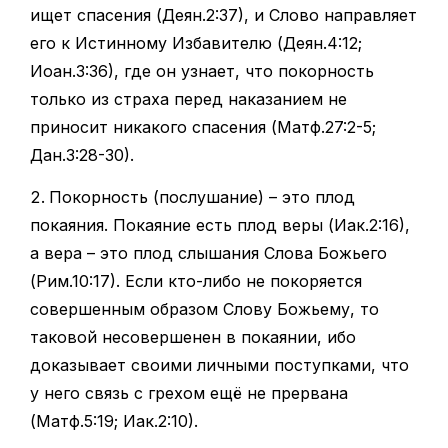
ищет спасения (Деян.2:37), и Слово направляет
его к Истинному Избавителю (Деян.4:12;
Иоан.3:36), где он узнает, что покорность
только из страха перед наказанием не
приносит никакого спасения (Матф.27:2-5;
Дан.3:28-30).
Покорность (послушание) – это плод
покаяния. Покаяние есть плод веры (Иак.2:16),
а вера – это плод слышания Слова Божьего
(Рим.10:17). Если кто-либо не покоряется
совершенным образом Слову Божьему, то
таковой несовершенен в покаянии, ибо
доказывает своими личными поступками, что
у него связь с грехом ещё не прервана
(Матф.5:19; Иак.2:10).