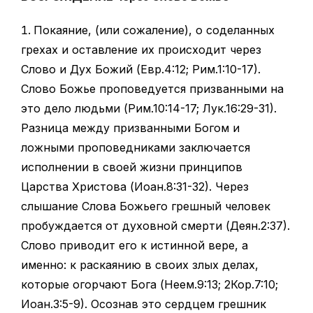
Покаяние, (или сожаление), о соделанных
грехах и оставление их происходит через
Слово и Дух Божий (Евр.4:12; Рим.1:10-17).
Слово Божье проповедуется призванными на
это дело людьми (Рим.10:14-17; Лук.16:29-31).
Разница между призванными Богом и
ложными проповедниками заключается
исполнении в своей жизни принципов
Царства Христова (Иоан.8:31-32). Через
слышание Слова Божьего грешный человек
пробуждается от духовной смерти (Деян.2:37).
Слово приводит его к истинной вере, а
именно: к раскаянию в своих злых делах,
которые огорчают Бога (Неем.9:13; 2Кор.7:10;
Иоан.3:5-9). Осознав это сердцем грешник