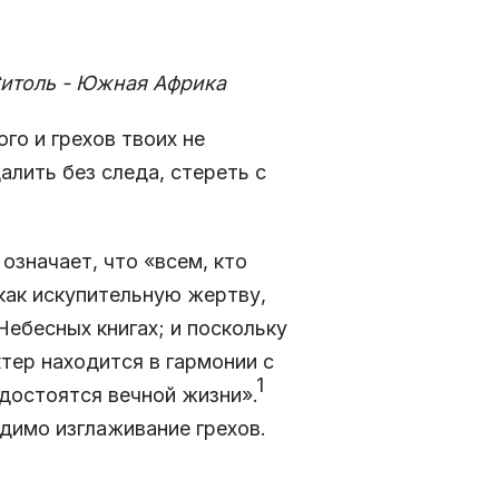
ая Африка
го и грехов твоих не
алить без следа, стереть с
означает, что «всем, кто
 как искупительную жертву,
Небесных книгах; и поскольку
ктер находится в гармонии с
1
удостоятся вечной жизни».
димо изглаживание грехов.