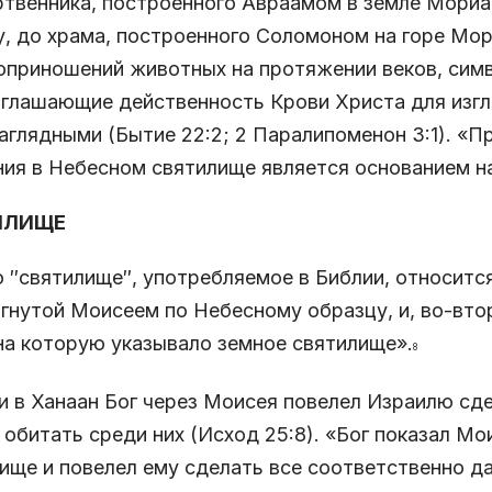
твенника, построенного Авраамом в земле Мориа 
, до храма, построенного Соломоном на горе Мор
приношений животных на протяжении веков, симв
глашающие действенность Крови Христа для изгл
аглядными (Бытие 22:2; 2 Паралипоменон 3:1). «
ия в Небесном святилище является основанием н
ИЛИЩЕ
 ″святилище″, употребляемое в Библии, относится,
гнутой Моисеем по Небесному образцу, и, во-втор
на которую указывало земное святилище».
8
и в Ханаан Бог через Моисея повелел Израилю сд
 обитать среди них (Исход 25:8). «Бог показал М
ище и повелел ему сделать все соответственно д