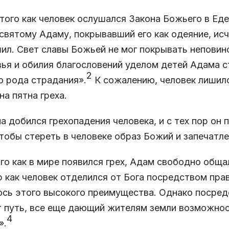
того как человек ослушался Закона Божьего в Еде
святому Адаму, покрывавший его как одеяние, исче
ил. Свет славы Божьей не мог покрывать неповино
ья и обилия благословений уделом детей Адама с
2
о рода страдания».
К сожалению, человек лишилс
на пятна греха.
а добился грехопадения человека, и с тех пор он 
чтобы стереть в человеке образ Божий и запечатле
го как в мире появился грех, Адам свободно обща
р как человек отделился от Бога посредством пр
сь этого высокого преимущества. Однако посред
 путь, все еще дающий жителям земли возможнос
4
».