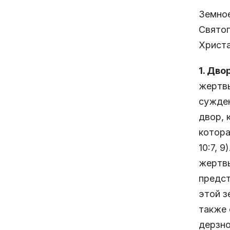
Земное
Святог
Христа
1. Дво
жертвы
сужден
двор, 
котора
10:7, 9
жертвы
предст
этой з
также 
дерзно