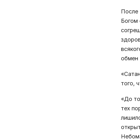
После 
Богом 
согреш
здоров
всяког
обмен 
«Сатан
того, 
«До то
тех по
лишило
открыт
Небом