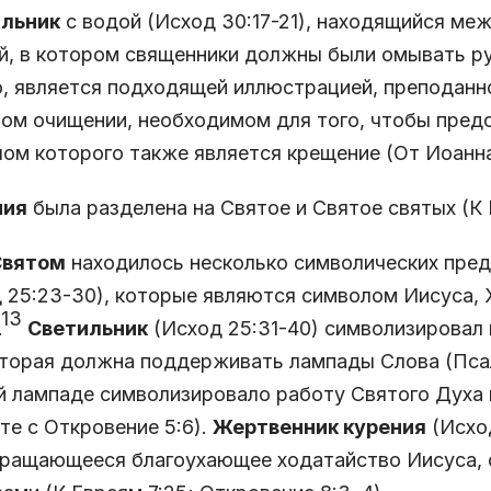
льник
с водой (Исход 30:17-21), находящийся ме
й, в котором священники должны были омывать ру
, является подходящей иллюстрацией, преподанн
ом очищении, необходимом для того, чтобы пред
ом которого также является крещение (От Иоанна 
ния
была разделена на Святое и Святое святых (К Е
вятом
находилось несколько символических пре
 25:23-30), которые являются символом Иисуса, 
13
.
Светильник
(Исход 25:31-40) символизировал ц
оторая должна поддерживать лампады Слова (Псалт
 лампаде символизировало работу Святого Духа на
те с Откровение 5:6).
Жертвенник курения
(Исход
кращающееся благоухающее ходатайство Иисуса,