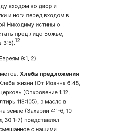
жду входом во двор и
ки и ноги перед входом в
ой Никодиму истины о
стать пред лицо Божье,
12
3:5).
вреям 9:1, 2).
дметов.
Хлебы предложения
Хлеба жизни (От Иоанна 6:48,
ерковь (Откровение 1:12,
ирь 118:105), а масло в
 земле (Захарии 4:1-6, 10
 30:1-7) представлял
 смешанное с нашими