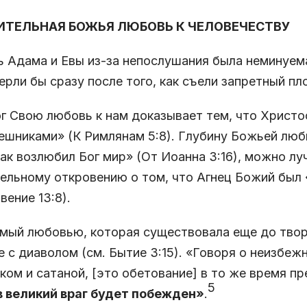
ТЕЛЬНАЯ БОЖЬЯ ЛЮБОВЬ К ЧЕЛОВЕЧЕСТВУ
 Адама и Евы из-за непослушания была неминуема
ерли бы сразу после того, как съели запретный пл
г Свою любовь к нам доказывает тем, что Христос
ешниками» (К Римлянам 5:8). Глубину Божьей люб
ак возлюбил Бог мир» (От Иоанна 3:16), можно лу
ельному откровению о том, что Агнец Божий был 
вение 13:8).
ый любовью, которая существовала еще до творе
 с диаволом (см. Бытие 3:15). «Говоря о неизбе
ком и сатаной, [это обетование] в то же время п
5
в великий враг будет побежден»
.