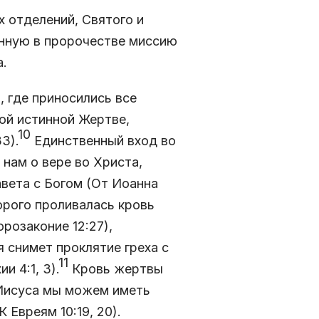
х отделений, Святого и
анную в пророчестве миссию
а.
, где приносились все
кой истинной Жертве,
10
3).
Единственный вход во
 нам о вере во Христа,
вета с Богом (От Иоанна
торого проливалась кровь
розаконие 12:27),
 снимет проклятие греха с
11
 4:1, 3).
Кровь жертвы
 Иисуса мы можем иметь
 Евреям 10:19, 20).