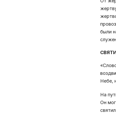
От жер
жертву
жертво
провоз
были н
служен
СВЯТ
«Слово
воздви
Небе, 
На пут
Он мог
святил