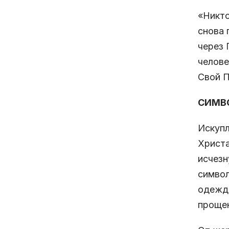
«Никто
снова 
через 
челове
Свой П
СИМВ
Искупл
Христа
исчезн
символ
одежды
прощен