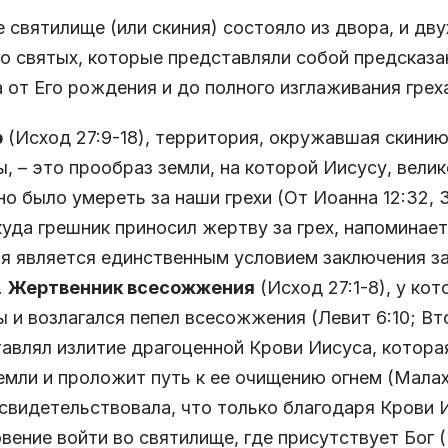
 святилище (или скиния) состояло из двора, и дву
о святых, которые представляли собой предсказ
 от Его рождения и до полного изглаживания грех
р
(Исход 27:9-18), территория, окружавшая скинию
, – это прообраз земли, на которой Иисусу, вели
о было умереть за наши грехи (От Иоанна 12:32, 3
куда грешник приносил жертву за грех, напоминает
я является единственным условием заключения за
).
Жертвенник всесожжения
(Исход 27:1-8), у ко
 и возлагался пепел всесожжения (Левит 6:10; Вто
авлял излитие драгоценной Крови Иисуса, которая
емли и проложит путь к ее очищению огнем (Малахии
свидетельствовала, что только благодаря Крови
вение войти во святилище, где присутствует Бог (К