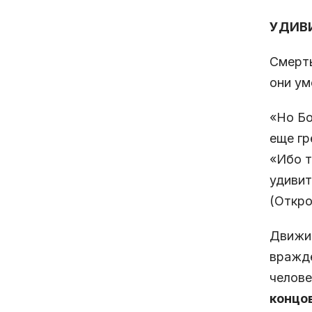
УДИВИ
Смерть
они ум
«Но Бо
еще гр
«Ибо т
удивит
(Откро
Движим
вражде
челове
концо