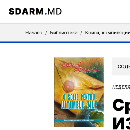
Начало
/
Библиотека
/
Книги, компиляци
СОД
НЕДЕЛЯ
Ср
И