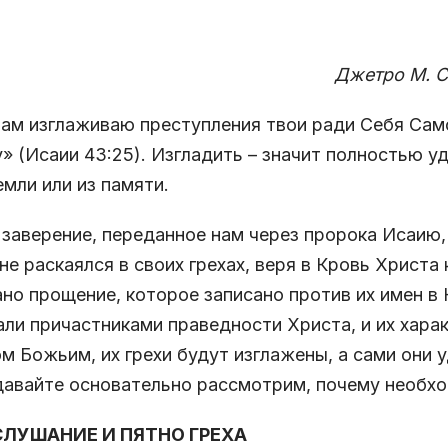
етро М. Ситоль - Южн
Сам изглаживаю преступления твои ради Себя Само
» (Исаии 43:25). Изгладить – значит полностью уд
емли или из памяти.
заверение, переданное нам через пророка Исаию, 
не раскаялся в своих грехах, веря в Кровь Христа
но прощение, которое записано против их имен в 
али причастниками праведности Христа, и их хара
м Божьим, их грехи будут изглажены, а сами они 
давайте основательно рассмотрим, почему необхо
ЛУШАНИЕ И ПЯТНО ГРЕХА