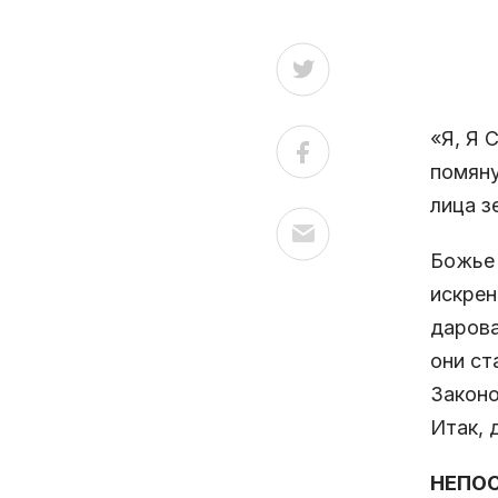
Дж
«Я, Я 
помяну
лица з
Божье 
искрен
дарова
они ст
Законо
Итак, 
НЕПОС