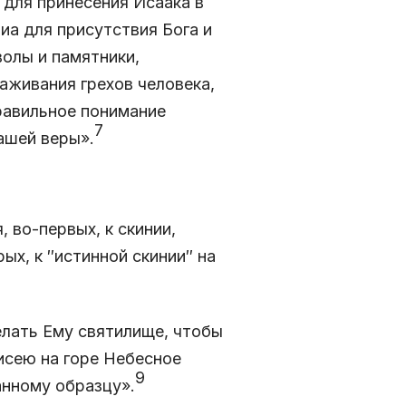
для принесения Исаака в
иа для присутствия Бога и
олы и памятники,
аживания грехов человека,
Правильное понимание
7
ашей веры».
 во-первых, к скинии,
ых, к ″истинной скинии″ на
елать Ему святилище, чтобы
оисею на горе Небесное
9
анному образцу».