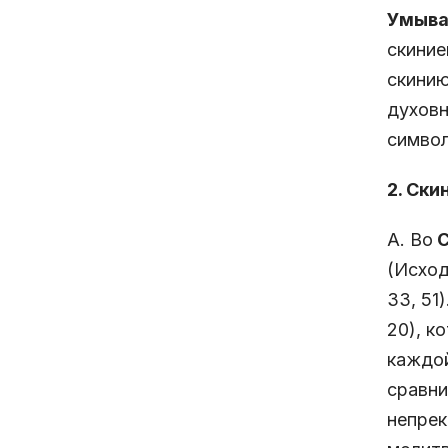
Умыва
скиние
скинию
духовн
символ
2. Ски
A. Во
С
(Исход
33, 51)
20), к
каждой
сравни
непре